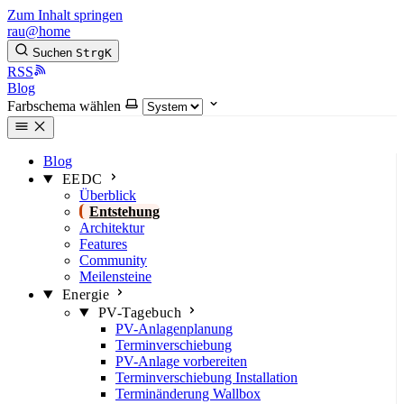
Zum Inhalt springen
rau@home
Suchen
Strg
K
RSS
Blog
Farbschema wählen
Blog
EEDC
Überblick
Entstehung
Architektur
Features
Community
Meilensteine
Energie
PV-Tagebuch
PV-Anlagenplanung
Terminverschiebung
PV-Anlage vorbereiten
Terminverschiebung Installation
Terminänderung Wallbox