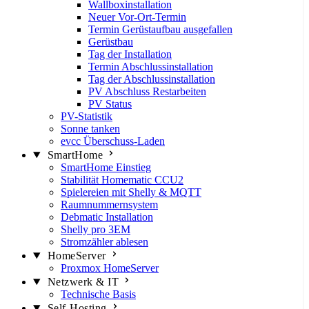
Wallboxinstallation
Neuer Vor-Ort-Termin
Termin Gerüstaufbau ausgefallen
Gerüstbau
Tag der Installation
Termin Abschlussinstallation
Tag der Abschlussinstallation
PV Abschluss Restarbeiten
PV Status
PV-Statistik
Sonne tanken
evcc Überschuss-Laden
SmartHome
SmartHome Einstieg
Stabilität Homematic CCU2
Spielereien mit Shelly & MQTT
Raumnummernsystem
Debmatic Installation
Shelly pro 3EM
Stromzähler ablesen
HomeServer
Proxmox HomeServer
Netzwerk & IT
Technische Basis
Self-Hosting