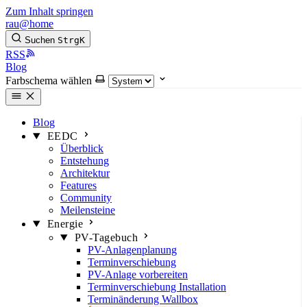
Zum Inhalt springen
rau@home
Suchen
Strg
K
RSS
Blog
Farbschema wählen
Blog
EEDC
Überblick
Entstehung
Architektur
Features
Community
Meilensteine
Energie
PV-Tagebuch
PV-Anlagenplanung
Terminverschiebung
PV-Anlage vorbereiten
Terminverschiebung Installation
Terminänderung Wallbox