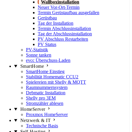
Wallboxinstallation
Neuer Vor-Ort-Termin
Termin Gerüstaufbau ausgefallen
Gerüstbau
Tag der Installation
Termin Abschlussinstallation
Tag der Abschlussinstallation
PV Abschluss Restarbeiten
PV Status
PV-Statistik
Sonne tanken
evcc Überschuss-Laden
SmartHome
SmartHome Einstieg
Stabilität Homematic CCU2
Spielereien mit Shelly & MQTT
Raumnummernsystem
Debmatic Installation
Shelly pro 3EM
Stromzähler ablesen
HomeServer
Proxmox HomeServer
Netzwerk & IT
Technische Basis
Self-Hosting