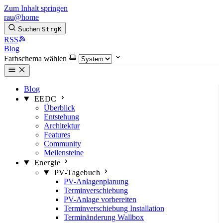
Zum Inhalt springen
rau@home
Suchen
Strg
K
RSS
Blog
Farbschema wählen
Blog
EEDC
Überblick
Entstehung
Architektur
Features
Community
Meilensteine
Energie
PV-Tagebuch
PV-Anlagenplanung
Terminverschiebung
PV-Anlage vorbereiten
Terminverschiebung Installation
Terminänderung Wallbox