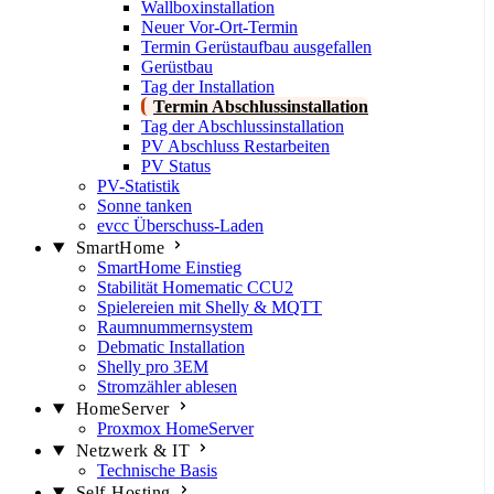
Wallboxinstallation
Neuer Vor-Ort-Termin
Termin Gerüstaufbau ausgefallen
Gerüstbau
Tag der Installation
Termin Abschlussinstallation
Tag der Abschlussinstallation
PV Abschluss Restarbeiten
PV Status
PV-Statistik
Sonne tanken
evcc Überschuss-Laden
SmartHome
SmartHome Einstieg
Stabilität Homematic CCU2
Spielereien mit Shelly & MQTT
Raumnummernsystem
Debmatic Installation
Shelly pro 3EM
Stromzähler ablesen
HomeServer
Proxmox HomeServer
Netzwerk & IT
Technische Basis
Self-Hosting