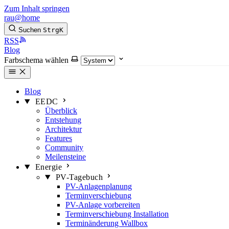
Zum Inhalt springen
rau@home
Suchen
Strg
K
RSS
Blog
Farbschema wählen
Blog
EEDC
Überblick
Entstehung
Architektur
Features
Community
Meilensteine
Energie
PV-Tagebuch
PV-Anlagenplanung
Terminverschiebung
PV-Anlage vorbereiten
Terminverschiebung Installation
Terminänderung Wallbox