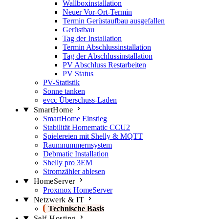
Wallboxinstallation
Neuer Vor-Ort-Termin
Termin Gerüstaufbau ausgefallen
Gerüstbau
Tag der Installation
Termin Abschlussinstallation
Tag der Abschlussinstallation
PV Abschluss Restarbeiten
PV Status
PV-Statistik
Sonne tanken
evcc Überschuss-Laden
SmartHome
SmartHome Einstieg
Stabilität Homematic CCU2
Spielereien mit Shelly & MQTT
Raumnummernsystem
Debmatic Installation
Shelly pro 3EM
Stromzähler ablesen
HomeServer
Proxmox HomeServer
Netzwerk & IT
Technische Basis
Self-Hosting