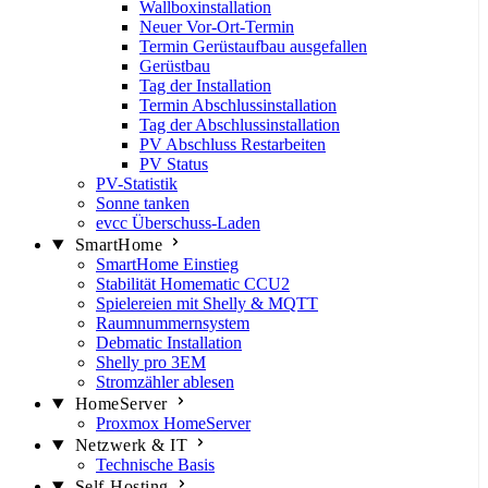
Wallboxinstallation
Neuer Vor-Ort-Termin
Termin Gerüstaufbau ausgefallen
Gerüstbau
Tag der Installation
Termin Abschlussinstallation
Tag der Abschlussinstallation
PV Abschluss Restarbeiten
PV Status
PV-Statistik
Sonne tanken
evcc Überschuss-Laden
SmartHome
SmartHome Einstieg
Stabilität Homematic CCU2
Spielereien mit Shelly & MQTT
Raumnummernsystem
Debmatic Installation
Shelly pro 3EM
Stromzähler ablesen
HomeServer
Proxmox HomeServer
Netzwerk & IT
Technische Basis
Self-Hosting