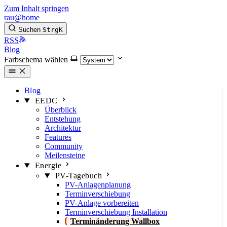
Zum Inhalt springen
rau@home
Suchen
Strg
K
RSS
Blog
Farbschema wählen
Blog
EEDC
Überblick
Entstehung
Architektur
Features
Community
Meilensteine
Energie
PV-Tagebuch
PV-Anlagenplanung
Terminverschiebung
PV-Anlage vorbereiten
Terminverschiebung Installation
Terminänderung Wallbox