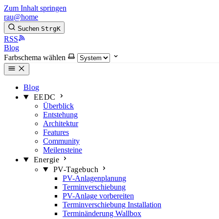
Zum Inhalt springen
rau@home
Suchen
Strg
K
RSS
Blog
Farbschema wählen
Blog
EEDC
Überblick
Entstehung
Architektur
Features
Community
Meilensteine
Energie
PV-Tagebuch
PV-Anlagenplanung
Terminverschiebung
PV-Anlage vorbereiten
Terminverschiebung Installation
Terminänderung Wallbox