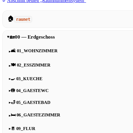
Abschnitt betitelt „Raumnummernsystem“
🏠
raunet
🏡
00 — Erdgeschoss
🛋️ 01_WOHNZIMMER
🍽️ 02_ESSZIMMER
🍳 03_KUECHE
🚻 04_GAESTEWC
🛁 05_GAESTEBAD
🛏️ 06_GAESTEZIMMER
🚪 09_FLUR