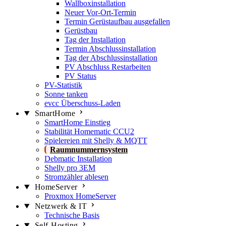
Wallboxinstallation
Neuer Vor-Ort-Termin
Termin Gerüstaufbau ausgefallen
Gerüstbau
Tag der Installation
Termin Abschlussinstallation
Tag der Abschlussinstallation
PV Abschluss Restarbeiten
PV Status
PV-Statistik
Sonne tanken
evcc Überschuss-Laden
SmartHome
SmartHome Einstieg
Stabilität Homematic CCU2
Spielereien mit Shelly & MQTT
Raumnummernsystem
Debmatic Installation
Shelly pro 3EM
Stromzähler ablesen
HomeServer
Proxmox HomeServer
Netzwerk & IT
Technische Basis
Self-Hosting