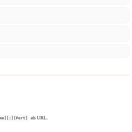
als URL.
me][:][Port]