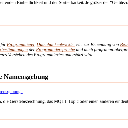
ifenden Einheitlichkeit und der Sortierbarkeit. Je größer der “Gerätez
 für
Programmierer
,
Datenbankentwickler
etc. zur Benennung von
Bez
axbestimmungen
der
Programmiersprache
und auch programm-übergreif
eres Verstehen des Programmtextes unterstützt wird.
ige Namensgebung
amensgebung“
die Gerätebezeichnung, das MQTT-Topic oder einen anderen eindeutig